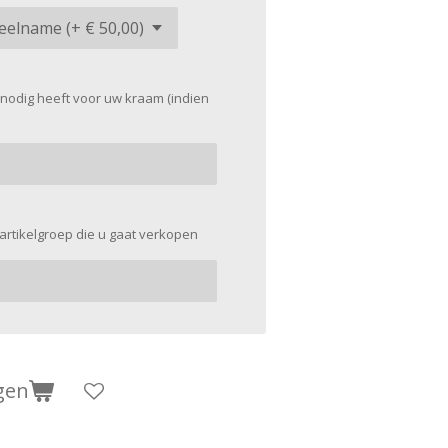
 nodig heeft voor uw kraam (indien
s/artikelgroep die u gaat verkopen
gen