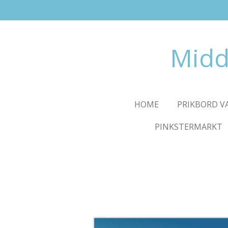
Ga
direct
naar
Midd
de
hoofdinhoud
HOME
PRIKBORD 
PINKSTERMARKT