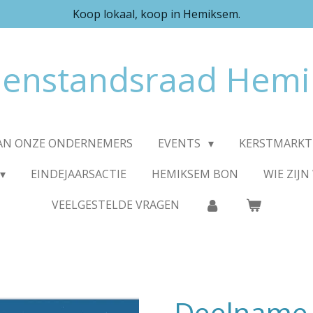
Koop lokaal, koop in Hemiksem.
enstandsraad Hem
VAN ONZE ONDERNEMERS
EVENTS
KERSTMARK
EINDEJAARSACTIE
HEMIKSEM BON
WIE ZIJN 
VEELGESTELDE VRAGEN
Deelname