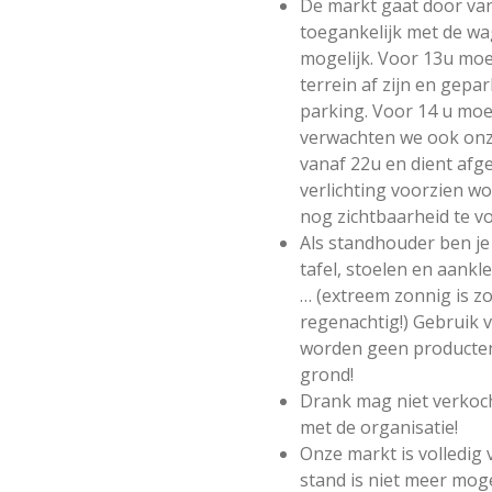
De markt gaat door van
toegankelijk met de wa
mogelijk. Voor 13u moe
terrein af zijn en gep
parking. Voor 14 u moet
verwachten we ook onz
vanaf 22u en dient afge
verlichting voorzien w
nog zichtbaarheid te vo
Als standhouder ben je 
tafel, stoelen en aank
… (extreem zonnig is zo
regenachtig!) Gebruik va
worden geen producten
grond!
Drank mag niet verkoch
met de organisatie!
Onze markt is volledig 
stand is niet meer moge