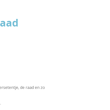
raad
ersetentje, de raad en zo
.