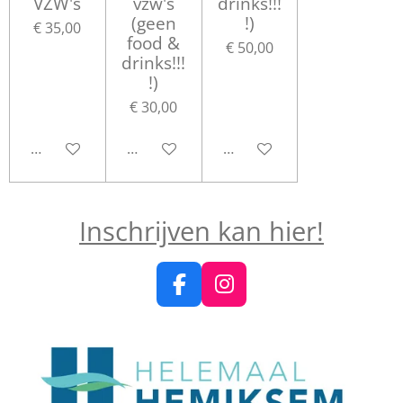
VZW's
vzw's
drinks!!!
(geen
!)
€ 35,00
food &
€ 50,00
drinks!!!
!)
€ 30,00
Bekijk details
Bekijk details
Bekijk details
Inschrijven kan hier!
F
I
a
n
c
s
e
t
b
a
o
g