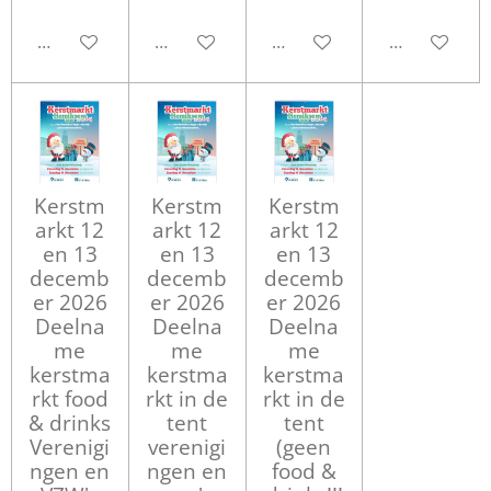
Houd mij op de hoogte
Bekijk details
Bekijk details
Bekijk detail
Kerstm
Kerstm
Kerstm
arkt 12
arkt 12
arkt 12
en 13
en 13
en 13
decemb
decemb
decemb
er 2026
er 2026
er 2026
Deelna
Deelna
Deelna
me
me
me
kerstma
kerstma
kerstma
rkt food
rkt in de
rkt in de
& drinks
tent
tent
Verenigi
verenigi
(geen
ngen en
ngen en
food &