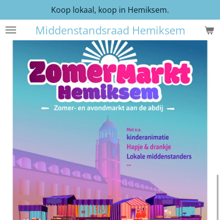
Koop lokaal, koop in Hemiksem.
Ga
direct
Middenstandsraad Hemiksem
naar
de
hoofdinhoud